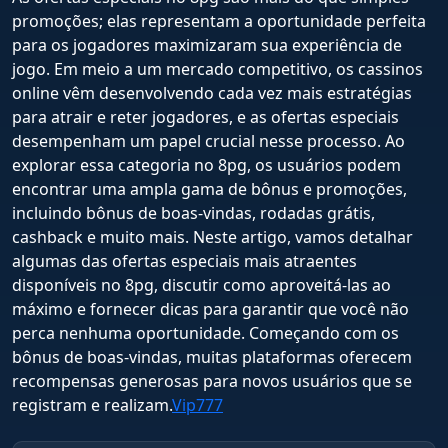
promoções; elas representam a oportunidade perfeita
para os jogadores maximizaram sua experiência de
jogo. Em meio a um mercado competitivo, os cassinos
online vêm desenvolvendo cada vez mais estratégias
para atrair e reter jogadores, e as ofertas especiais
desempenham um papel crucial nesse processo. Ao
explorar essa categoria no 8pg, os usuários podem
encontrar uma ampla gama de bônus e promoções,
incluindo bônus de boas-vindas, rodadas grátis,
cashback e muito mais. Neste artigo, vamos detalhar
algumas das ofertas especiais mais atraentes
disponíveis no 8pg, discutir como aproveitá-las ao
máximo e fornecer dicas para garantir que você não
perca nenhuma oportunidade. Começando com os
bônus de boas-vindas, muitas plataformas oferecem
recompensas generosas para novos usuários que se
registram e realizam.
Vip777