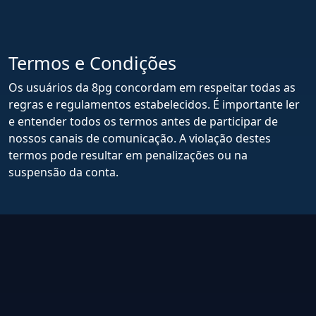
Termos e Condições
Os usuários da 8pg concordam em respeitar todas as
regras e regulamentos estabelecidos. É importante ler
e entender todos os termos antes de participar de
nossos canais de comunicação. A violação destes
termos pode resultar em penalizações ou na
suspensão da conta.