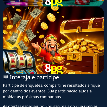
💬 Interaja e participe
Participe de enquetes, compartilhe resultados e fique
por dentro dos eventos. Sua participação ajuda a
moldar as próximas campanhas.
As ofertas especiais no 8pg são mais do que simples