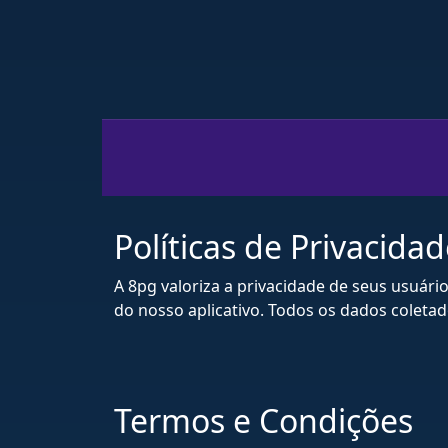
Políticas de Privacida
A 8pg valoriza a privacidade de seus usuár
do nosso aplicativo. Todos os dados coletad
Termos e Condições