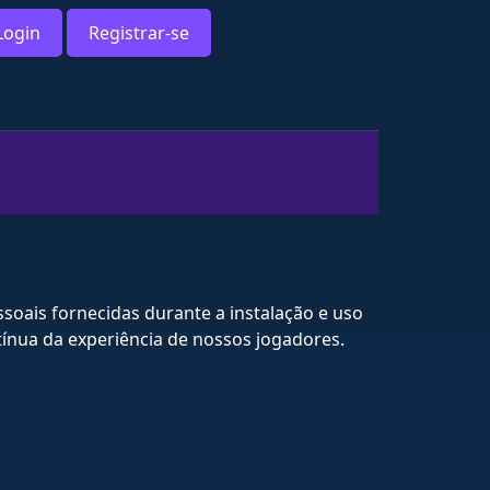
Login
Registrar-se
soais fornecidas durante a instalação e uso
tínua da experiência de nossos jogadores.