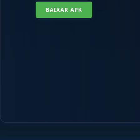
BAIXAR APK