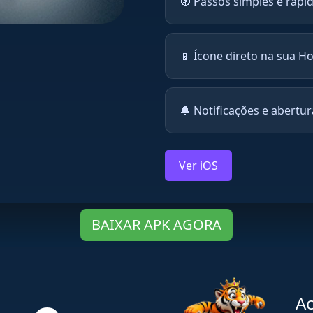
🧭 Passos simples e rápi
📱 Ícone direto na sua 
🔔 Notificações e abertu
Ver iOS
BAIXAR APK AGORA
A