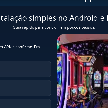
stalação simples no Android e 
Guia rápido para concluir em poucos passos.
ivo APK e confirme. Em