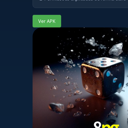
Ver APK