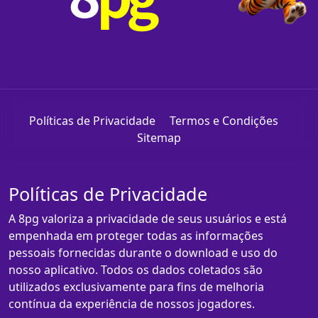
Políticas de Privacidade
Termos e Condições
Sitemap
Políticas de Privacidade
A 8pg valoriza a privacidade de seus usuários e está
empenhada em proteger todas as informações
pessoais fornecidas durante o download e uso do
nosso aplicativo. Todos os dados coletados são
utilizados exclusivamente para fins de melhoria
contínua da experiência de nossos jogadores.