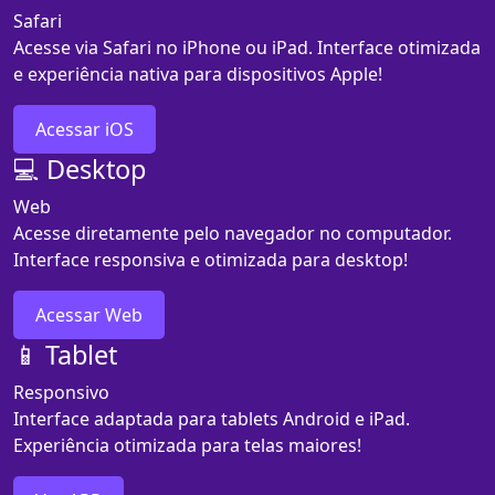
Safari
Acesse via Safari no iPhone ou iPad. Interface otimizada
e experiência nativa para dispositivos Apple!
Acessar iOS
💻 Desktop
Web
Acesse diretamente pelo navegador no computador.
Interface responsiva e otimizada para desktop!
Acessar Web
📱 Tablet
Responsivo
Interface adaptada para tablets Android e iPad.
Experiência otimizada para telas maiores!