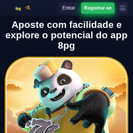
Entrar
Registrar-se
Aposte com facilidade e
explore o potencial do app
8pg