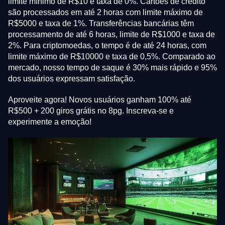
limite mínimo de R$10 e taxa de 0%. Cartões de crédito
são processados em até 2 horas com limite máximo de
R$5000 e taxa de 1%. Transferências bancárias têm
processamento de até 6 horas, limite de R$1000 e taxa de
2%. Para criptomoedas, o tempo é de até 24 horas, com
limite máximo de R$10000 e taxa de 0,5%. Comparado ao
mercado, nosso tempo de saque é 30% mais rápido e 95%
dos usuários expressam satisfação.
Aproveite agora! Novos usuários ganham 100% até
R$500 + 200 giros grátis no 8pg. Inscreva-se e
experimente a emoção!