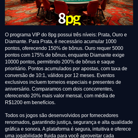
O programa VIP do 8pg possui três níveis: Prata, Ouro e
Diamante. Para Prata, é necessário acumular 1000
pontos, oferecendo 150% de bônus. Ouro requer 5000
pontos com 175% de bônus, enquanto Diamante exige
10000 pontos, permitindo 200% de bônus e saque
prioritário. Pontos acumulados por apostas, com taxa de
conversão de 10:1, válidos por 12 meses. Eventos
exclusivos incluem torneios especiais e presentes de
aniversário. Comparamos com dois concorrentes,
oferecendo 20% mais valor mensal, com média de
R$1200 em benefícios.
Todos os jogos são desenvolvidos por fornecedores
renomados, garantindo justiça, segurança e alta qualidade
gráfica e sonora. A plataforma é segura, intuitiva e oferece
uma jogabilidade fluida para você aproveitar cada