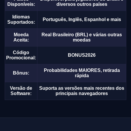
Disponíveis:
diversos outros países
Idiomas
Português, Inglês, Espanhol e mais
Suportados:
Moeda
Real Brasileiro (BRL) e várias outras
Aceita:
moedas
Código
BONUS2026
Promocional:
Probabilidades MAIORES, retirada
Bônus:
rápida
Versão de
Suporta as versões mais recentes dos
Software:
principais navegadores