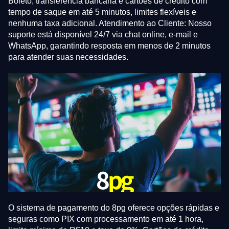
Boleto, transferência bancária e cartões de crédito com
tempo de saque em até 5 minutos, limites flexíveis e
nenhuma taxa adicional. Atendimento ao Cliente: Nosso
suporte está disponível 24/7 via chat online, e-mail e
WhatsApp, garantindo resposta em menos de 2 minutos
para atender suas necessidades.
O sistema de pagamento do 8pg oferece opções rápidas e
seguras como PIX com processamento em até 1 hora,