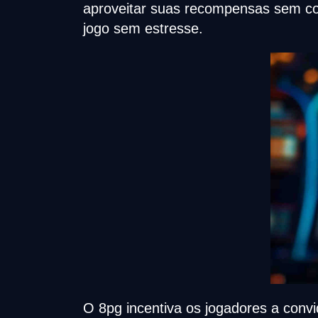
aproveitar suas recompensas sem com
jogo sem estresse.
O 8pg incentiva os jogadores a con