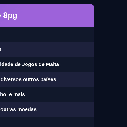
o 8pg
s
idade de Jogos de Malta
 diversos outros países
hol e mais
s outras moedas