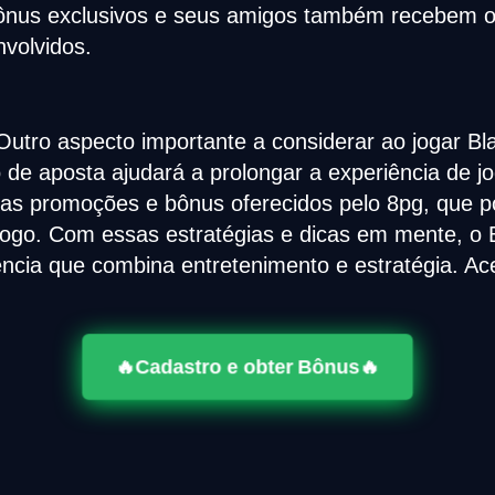
bônus exclusivos e seus amigos também recebem of
nvolvidos.
Outro aspecto importante a considerar ao jogar Bl
o de aposta ajudará a prolongar a experiência de j
ar as promoções e bônus oferecidos pelo 8pg, que 
jogo. Com essas estratégias e dicas em mente, o 
ência que combina entretenimento e estratégia. A
🔥Cadastro e obter Bônus🔥