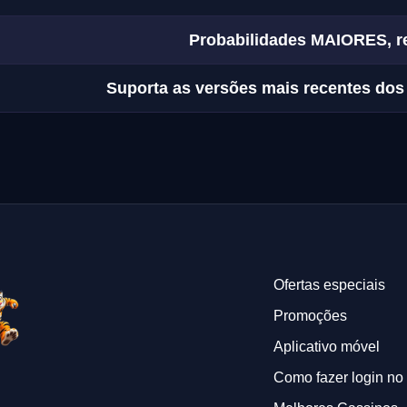
Probabilidades MAIORES, re
Suporta as versões mais recentes dos
Ofertas especiais
Promoções
Aplicativo móvel
Como fazer login no