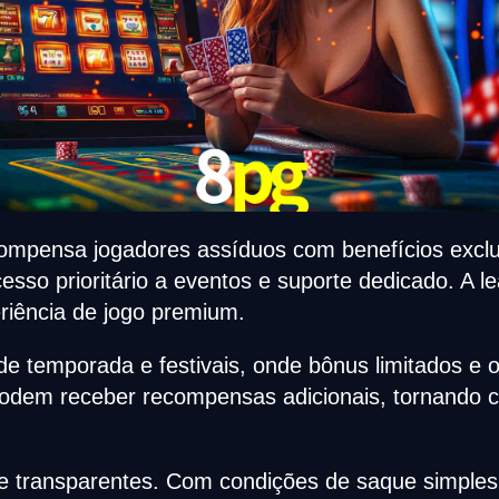
compensa jogadores assíduos com benefícios exc
esso prioritário a eventos e suporte dedicado. A 
iência de jogo premium.
 temporada e festivais, onde bônus limitados e of
odem receber recompensas adicionais, tornando c
 e transparentes. Com condições de saque simples