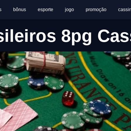
s
bônus
esporte
jogo
promoção
cassi
sileiros 8pg Cas