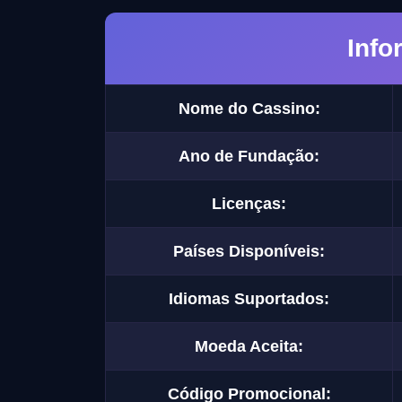
Info
Nome do Cassino:
Ano de Fundação:
Licenças:
Países Disponíveis:
Idiomas Suportados:
Moeda Aceita:
Código Promocional: