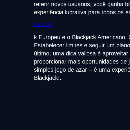
referir novos usuários, você ganha 
experiência lucrativa para todos os e
8090Bet
k Europeu e o Blackjack Americano. 
Estabelecer limites e seguir um plan
último, uma dica valiosa é aproveit
proporcionar mais oportunidades de 
simples jogo de azar – é uma experi
Blackjack!.