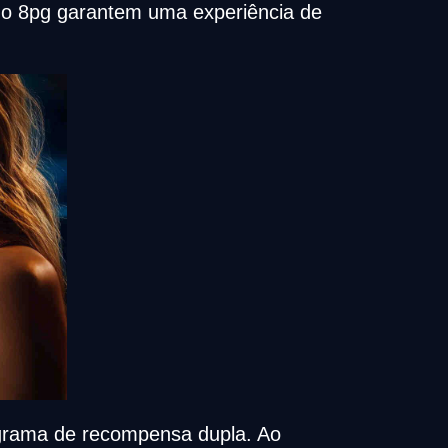
 do 8pg garantem uma experiência de
ograma de recompensa dupla. Ao