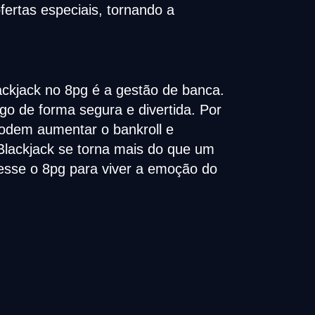
ertas especiais, tornando a
ackjack no 8pg é a gestão de banca.
ogo de forma segura e divertida. Por
podem aumentar o bankroll e
Blackjack se torna mais do que um
cesse o 8pg para viver a emoção do