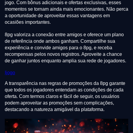
jogo. Com bônus adicionais e ofertas exclusivas, esses
momentos se tornam ainda mais emocionantes. Não perca
a oportunidade de aproveitar essas vantagens em
ocasiões importantes.
8pg valoriza a conexão entre amigos e oferece um plano
de referência onde ambos ganham. Compartilhe sua
experiência e convide amigos para o 8pg, e receba
recompensas pelos novos registros. Aproveite a chance
de ganhar juntos enquanto amplia sua rede de jogadores.
Ijogo
A transparência nas regras de promoções da 8pg garante
que todos os jogadores entendam as condições de cada
oferta. Com termos claros e fácil de seguir, os usuários
podem aproveitar as promoções sem complicações,
destacando a natureza amigável da plataforma.