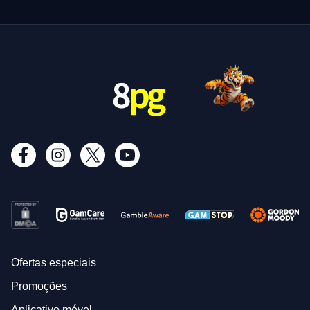
Ofertas especiais
Promoções
Aplicativo móvel