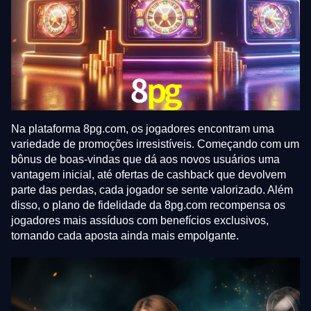
Na plataforma 8pg.com, os jogadores encontram uma
variedade de promoções irresistíveis. Começando com um
bônus de boas-vindas que dá aos novos usuários uma
vantagem inicial, até ofertas de cashback que devolvem
parte das perdas, cada jogador se sente valorizado. Além
disso, o plano de fidelidade da 8pg.com recompensa os
jogadores mais assíduos com benefícios exclusivos,
tornando cada aposta ainda mais empolgante.