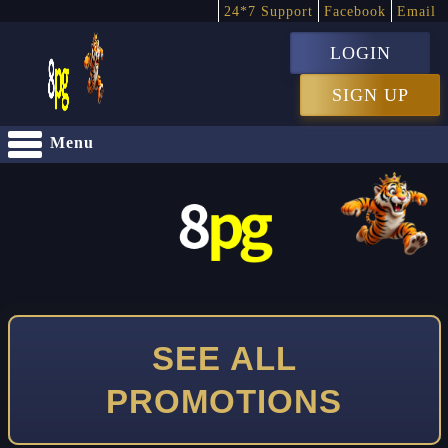
24*7 Support
Facebook
Email
LOGIN
SIGN UP
Menu
SEE ALL
PROMOTIONS