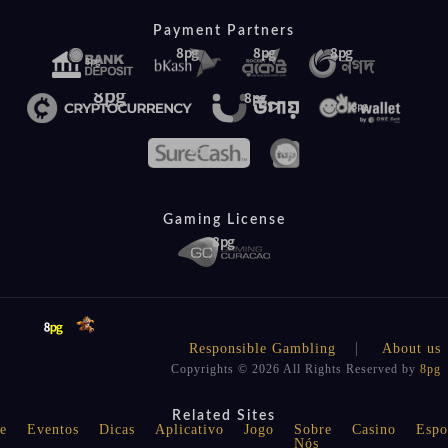
Payment Partners
Gaming License
Responsible Gambling
About us
Copyrights © 2026 All Rights Reserved by
8pg
Related Sites
e
Eventos
Dicas
Aplicativo
Jogo
Sobre
Casino
Espo
Nós