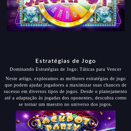
Estratégias de Jogo
Dominando Estratégias de Jogo: Táticas para Vencer
Neste artigo, exploramos as melhores estratégias de jogo
que podem ajudar jogadores a maximizar suas chances de
sucesso em diversos tipos de jogos. Desde o planejamento
até a adaptação às jogadas dos oponentes, descubra como
se tornar um maestro no universo dos jogos.