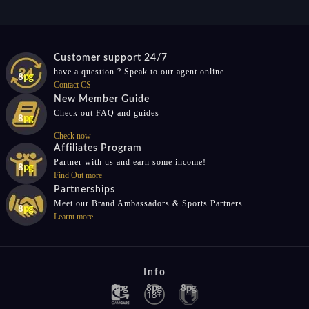
Customer support 24/7
have a question ? Speak to our agent online
Contact CS
New Member Guide
Check out FAQ and guides
Check now
Affiliates Program
Partner with us and earn some income!
Find Out more
Partnerships
Meet our Brand Ambassadors & Sports Partners
Learnt more
Info