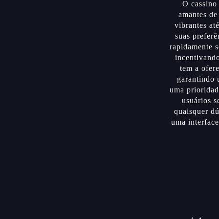
O cassino 
amantes de
vibrantes at
suas preferê
rapidamente s
incentivand
tem a ofer
garantindo 
uma prioridad
usuários s
quaisquer dú
uma interfac