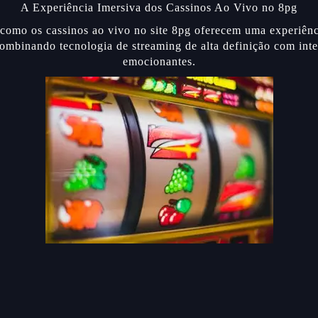
A Experiência Imersiva dos Cassinos Ao Vivo no 8pg
como os cassinos ao vivo no site 8pg oferecem uma experiênc
ombinando tecnologia de streaming de alta definição com inte
emocionantes.