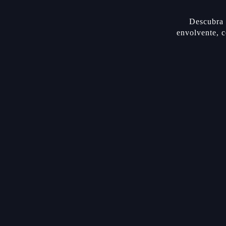
Descubra 
envolvente, c