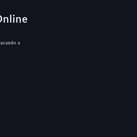
nline
tacando a