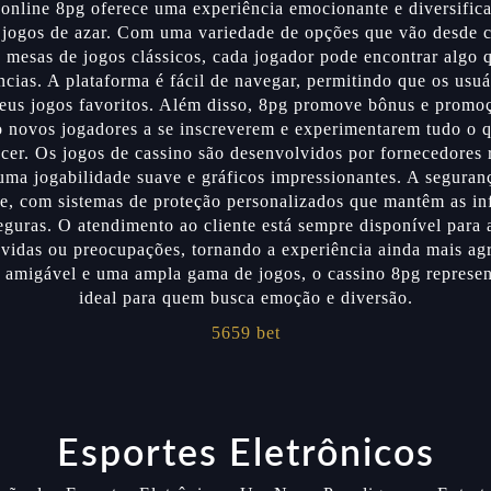
online 8pg oferece uma experiência emocionante e diversific
 jogos de azar. Com uma variedade de opções que vão desde c
é mesas de jogos clássicos, cada jogador pode encontrar algo 
ncias. A plataforma é fácil de navegar, permitindo que os usu
eus jogos favoritos. Além disso, 8pg promove bônus e promoç
o novos jogadores a se inscreverem e experimentarem tudo o q
ecer. Os jogos de cassino são desenvolvidos por fornecedores
uma jogabilidade suave e gráficos impressionantes. A segura
e, com sistemas de proteção personalizados que mantêm as i
eguras. O atendimento ao cliente está sempre disponível para
vidas ou preocupações, tornando a experiência ainda mais a
e amigável e uma ampla gama de jogos, o cassino 8pg represen
ideal para quem busca emoção e diversão.
5659 bet
Esportes Eletrônicos