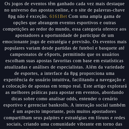
Os jogos de eventos têm ganhado cada vez mais destaque
no universo das apostas online, e o site de palavras-chave
8pg não é exceção.
6161Bet
Com uma ampla gama de
opções que abrangem eventos esportivos e outras
competições ao redor do mundo, essa categoria oferece aos
apostadores a oportunidade de participar de um
emocionante jogo de estratégia e previsão. Os eventos mais
populares variam desde partidas de futebol e basquete até
campeonatos de eSports, permitindo que os usuários
escolham suas apostas favoritas com base em estatísticas
atualizadas e análises de especialistas. Além da variedade
de esportes, a interface da 8pg proporciona uma
experiência de usuário intuitiva, facilitando a navegação e
a colocação de apostas em tempo real. Este artigo explorará
as melhores práticas para apostar em eventos, abordando
dicas sobre como analisar odds, entender o cenário
esportivo e gerenciar bankrolls. A interação social também
é um aspecto importante, pois muitos apostadores
compartilham seus palpites e estratégias em fóruns e redes
sociais, criando uma comunidade vibrante em torno das