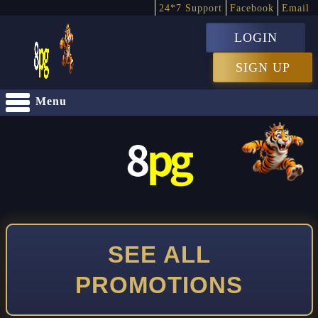
24*7 Support
Facebook
Email
LOGIN
SIGN UP
Menu
SEE ALL
PROMOTIONS