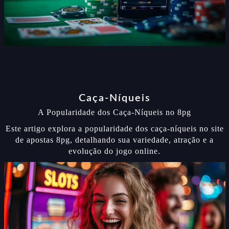
Caça-Níqueis
A Popularidade dos Caça-Níqueis no 8pg
Este artigo explora a popularidade dos caça-níqueis no site
de apostas 8pg, detalhando sua variedade, atração e a
evolução do jogo online.