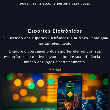
podem ser a escolha perfeita para você.
Esportes Eletrônicos
A Ascensão dos Esportes Eletrônicos: Um Novo Paradigma
no Entretenimento
Explore o crescimento dos esportes eletrônicos, sua
evolução como um fenômeno cultural e sua influência no
mundo dos jogos e entretenimento.
BBrbet