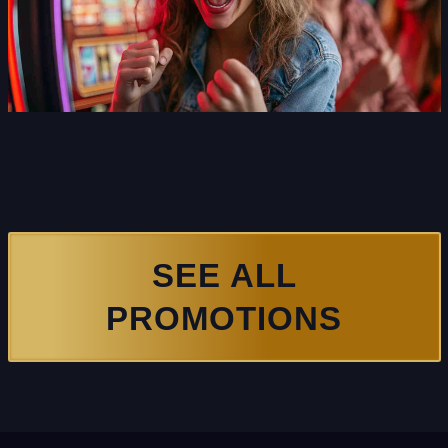
SEE ALL
PROMOTIONS